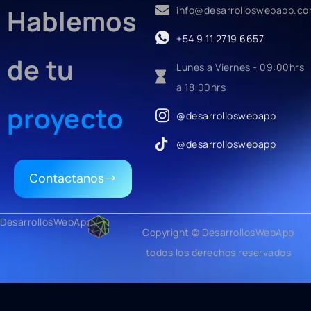
Hablemos
info@desarrolloswebapp.c
+54 9 11 2719 6657
de tu
Lunes a Viernes - 09:00hrs
a 18:00hrs
proyecto
@desarrolloswebapp
@desarrolloswebapp
Contactanos
DesarrollosWebApp
Copyright © DesarrollosWebApp
todos los derechos reservados