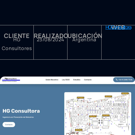
WEB
HG Consultora
CLIENTE
REALIZADO
UBICACIÓN
HG
23/08/2024
Argentina
Consultores