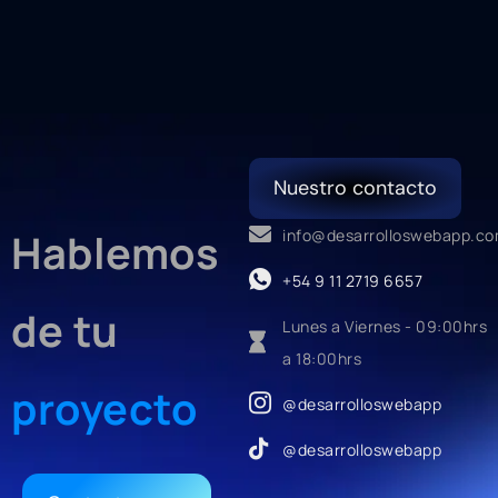
Nuestro contacto
Hablemos
info@desarrolloswebapp.c
+54 9 11 2719 6657
de tu
Lunes a Viernes - 09:00hrs
a 18:00hrs
proyecto
@desarrolloswebapp
@desarrolloswebapp