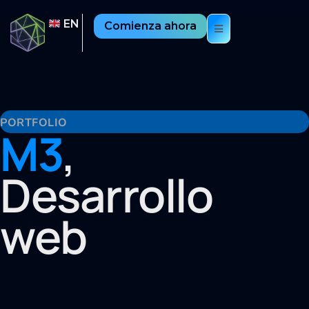
EN
Comienza ahora
PORTFOLIO
M3
,
Desarrollo
web