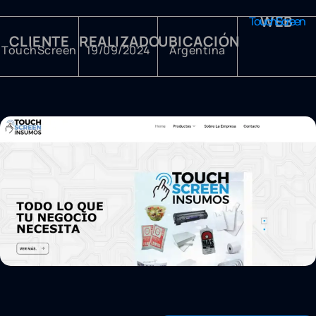
WEB
TouchScreen
CLIENTE
REALIZADO
UBICACIÓN
TouchScreen
19/09/2024
Argentina