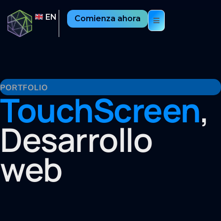
EN
Comienza ahora
PORTFOLIO
TouchScreen
,
Desarrollo
web